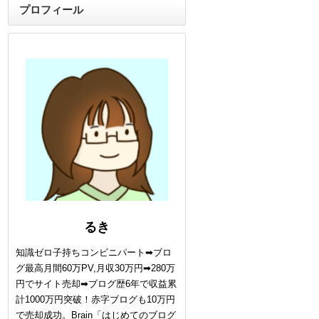
プロフィール
るき
知識ゼロ子持ちコンビニパート➡ブロ
グ最高月間60万PV,月収30万円➡280万
円でサイト売却➡ブログ歴6年で収益累
計1000万円突破！赤字ブログも10万円
で売却成功。Brain「はじめてのブログ