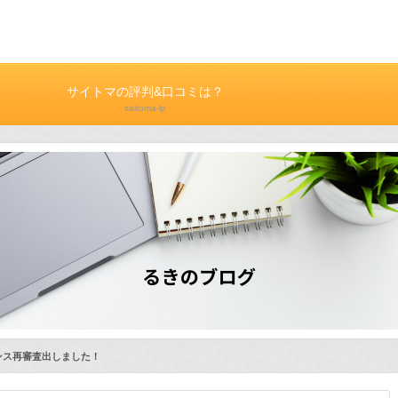
サイトマの評判&口コミは？
saitoma-lp
ンス再審査出しました！