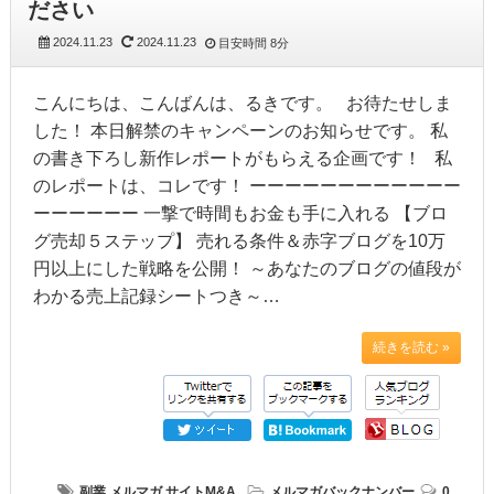
ださい
2024.11.23
2024.11.23
目安時間
8分
こんにちは、こんばんは、るきです。 お待たせしま
した！ 本日解禁のキャンペーンのお知らせです。 私
の書き下ろし新作レポートがもらえる企画です！ 私
のレポートは、コレです！ ーーーーーーーーーーーー
ーーーーーー 一撃で時間もお金も手に入れる 【ブロ
グ売却５ステップ】 売れる条件＆赤字ブログを10万
円以上にした戦略を公開！ ～あなたのブログの値段が
わかる売上記録シートつき～…
続きを読む »
副業
メルマガ
サイトM&A
メルマガバックナンバー
0